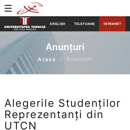
ENGLISH
TELEFOANE
INTRANET
Anunțuri
Anunțuri
Acasa
Alegerile Studenților
Reprezentanți din
UTCN