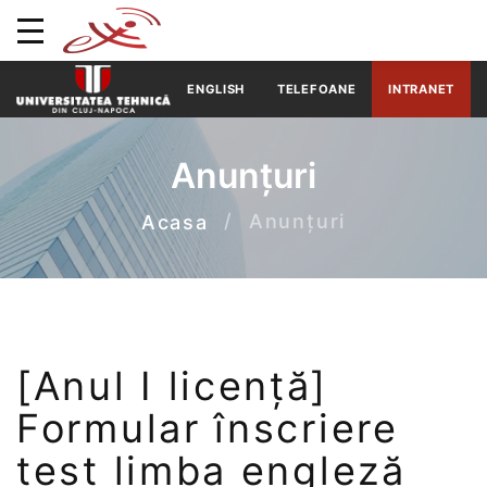
ENGLISH
TELEFOANE
INTRANET
Anunțuri
Anunțuri
Acasa
[Anul I licență]
Formular înscriere
test limba engleză