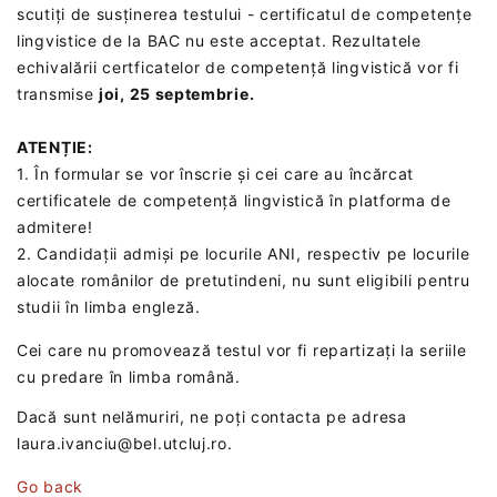
scutiți de susținerea testului - certificatul de competențe
lingvistice de la BAC nu este acceptat. Rezultatele
echivalării certficatelor de competență lingvistică vor fi
transmise
joi, 25 septembrie.
ATENȚIE:
1. În formular se vor înscrie și cei care au încărcat
certificatele de competență lingvistică în platforma de
admitere!
2. Candidații admiși pe locurile ANI, respectiv pe locurile
alocate românilor de pretutindeni, nu sunt eligibili pentru
studii în limba engleză.
Cei care nu promovează testul vor fi repartizați la seriile
cu predare în limba română.
Dacă sunt nelămuriri, ne poți contacta pe adresa
laura.ivanciu@bel.utcluj.ro.
Go back