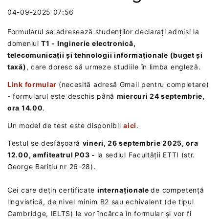
04-09-2025 07:56
Formularul se adresează studenților declarați admiși la
domeniul
T1 - Inginerie electronică,
telecomunicații și tehnologii informaționale (buget și
taxă)
, care doresc să urmeze studiile în limba engleză.
Link formular
(necesită adresă Gmail pentru completare)
- formularul este deschis până
miercuri 24 septembrie,
ora 14.00
.
Un model de test este disponibil
aici
.
Testul se desfășoară
vineri, 26 septembrie 2025, ora
12.00, amfiteatrul P03 -
la sediul Facultății ETTI (str.
George Barițiu nr 26-28).
Cei care dețin certificate
internaționale
de competență
lingvistică, de nivel minim B2 sau echivalent (de tipul
Cambridge, IELTS) le vor încărca în formular și vor fi