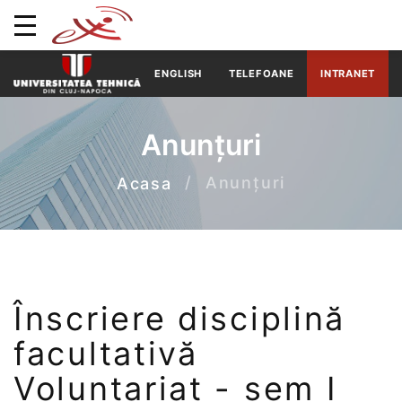
ENGLISH
TELEFOANE
INTRANET
Anunțuri
Anunțuri
Acasa
Înscriere disciplină
facultativă
Voluntariat - sem I