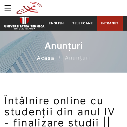
ENGLISH
TELEFOANE
INTRANET
Anunțuri
Anunțuri
Acasa
Întâlnire online cu
studenții din anul IV
- finalizare studii ||