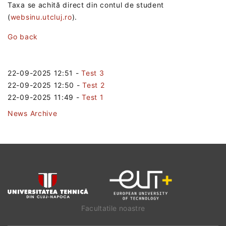
Taxa se achită direct din contul de student
(
websinu.utcluj.ro
).
Go back
22-09-2025 12:51
-
Test 3
22-09-2025 12:50
-
Test 2
22-09-2025 11:49
-
Test 1
News Archive
Facultatile noastre