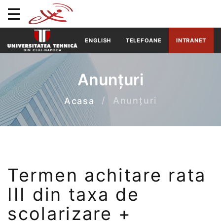
ENGLISH
TELEFOANE
INTRANET
Anunțuri
Anunțuri
Acasa
Termen achitare rata
III din taxa de
școlarizare +