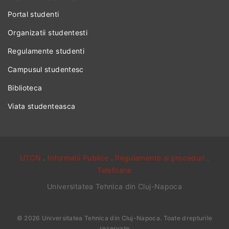
Portal studenti
Organizatii studentesti
Regulamente studenti
Campusul studentesc
Biblioteca
Viata studenteasca
UTCN
.
Informatii Publice
.
Regulamente si proceduri
.
Telefoane
Universitatea Tehnica din Cluj-Napoca
©
2026
Universitatea Tehnica din Cluj-Napoca
. Toate drepturile
rezervate