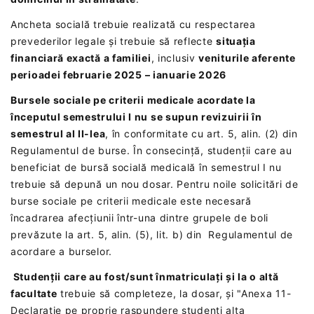
Ancheta socială trebuie realizată cu respectarea
prevederilor legale și trebuie să reflecte
situația
financiară exactă a familiei
, inclusiv
veniturile aferente
perioadei februarie
2025 – ianuarie 2026
Bursele sociale pe criterii medicale acordate la
începutul semestrului I nu se supun revizuirii în
semestrul al II-lea
, în conformitate cu art. 5, alin. (2) din
Regulamentul de burse. În consecință, studenții care au
beneficiat de bursă socială medicală în semestrul I nu
trebuie să depună un nou dosar. Pentru noile solicitări de
burse sociale pe criterii medicale este necesară
încadrarea afecțiunii într-una dintre grupele de boli
prevăzute la art. 5, alin. (5), lit. b) din Regulamentul de
acordare a burselor.
Studenții care au fost/sunt înmatriculați și la o altă
facultate
trebuie să completeze, la dosar, și "Anexa 11-
Declaratie pe proprie raspundere studenti alta