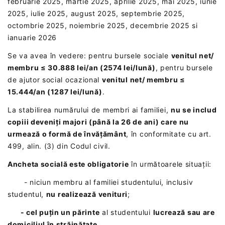
februarie 2025, martie 2025, aprilie 2025, mai 2025, iunie
2025, iulie 2025, august 2025, septembrie 2025,
octombrie 2025, noiembrie 2025, decembrie 2025 si
ianuarie 2026
Se va avea în vedere: pentru bursele sociale
venitul net/
membru ≤ 30.888 lei/an (2574 lei/lună)
, pentru bursele
de ajutor social ocazional
venitul net/ membru ≤
15.444/an (1287 lei/lună)
.
La stabilirea numărului de membri ai familiei,
nu se includ
copiii deveniți majori (până la 26 de ani) care nu
urmează o formă de învățământ
, în conformitate cu art.
499, alin. (3) din Codul civil.
Ancheta socială este obligatorie
în următoarele situații:
- niciun membru al familiei studentului, inclusiv
studentul,
nu realizează venituri
;
- cel puțin un părinte
al studentului
lucrează sau are
domiciliul în străinătate
.